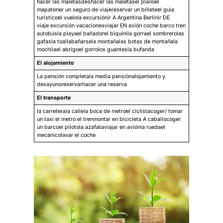
hacer las maletasdeshacer las maletasel planoel
mapatener un seguro de viajereservar un billeteel guía
turísticoel vuelola excursiónir A Argentina Berlínir DE
viaje excursión vacacionesviajar EN avión coche barco tren
autobúsla playael bañadorel biquinila gorrael sombrerolas
gafasla toallabañarsela montañalas botas de montañala
mochilael abrigoel gorrolos guantesla bufanda
El alojamiento
La pensión completala media pensiónalojamiento y
desayunoreservarhacer una reserva
El transporte
la carreterala callela boca de metroel ciclistacoger/ tomar
un taxi el metro el trenmontar en bicicleta A caballocoger
un barcoel pilotola azafataviajar en aviónla ruedael
mecánicolavar el coche