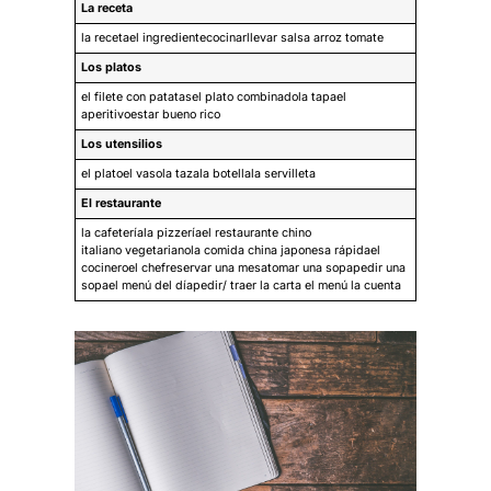
La receta
la recetael ingredientecocinarllevar salsa arroz tomate
Los platos
el filete con patatasel plato combinadola tapael
aperitivoestar bueno rico
Los utensilios
el platoel vasola tazala botellala servilleta
El restaurante
la cafeteríala pizzeríael restaurante chino
italiano vegetarianola comida china japonesa rápidael
cocineroel chefreservar una mesatomar una sopapedir una
sopael menú del díapedir/ traer la carta el menú la cuenta