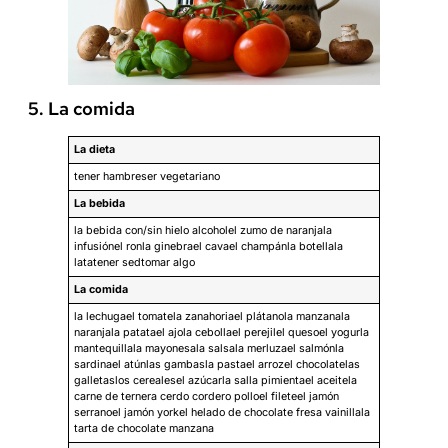
5. La comida
La dieta
tener hambreser vegetariano
La bebida
la bebida con/sin hielo alcoholel zumo de naranjala
infusiónel ronla ginebrael cavael champánla botellala
latatener sedtomar algo
La comida
la lechugael tomatela zanahoriael plátanola manzanala
naranjala patatael ajola cebollael perejilel quesoel yogurla
mantequillala mayonesala salsala merluzael salmónla
sardinael atúnlas gambasla pastael arrozel chocolatelas
galletaslos cerealesel azúcarla salla pimientael aceitela
carne de ternera cerdo cordero polloel fileteel jamón
serranoel jamón yorkel helado de chocolate fresa vainillala
tarta de chocolate manzana