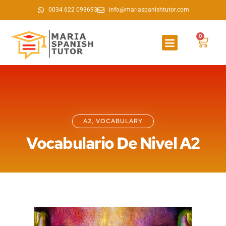
0034 622 093693
info@mariaspanishtutor.com
0
A2
,
VOCABULARY
Vocabulario De Nivel A2