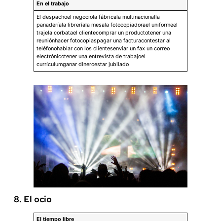
En el trabajo
El despachoel negociola fábricala multinacionalla
panaderíala libreríala mesala fotocopiadorael uniformeel
trajela corbatael clientecomprar un productotener una
reuniónhacer fotocopiaspagar una facturacontestar al
teléfonohablar con los clientesenviar un fax un correo
electrónicotener una entrevista de trabajoel
currículumganar dineroestar jubilado
8. El ocio
El tiempo libre