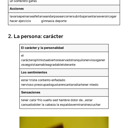
un sombrero gafas
Acciones
lavarsepeinarseafeitarseandarpasearcorrersubirbajarsentarseveroírcoger
hacer ejercicio gimnasia deporte
2. La persona: carácter
El carácter y la personalidad
el
carácteroptimistaabiertoreservadotranquilonerviosogener
osoegoístaamableagradabletolerante
Los sentimientos
estar triste contento enfadado
nervioso preocupadogustarencantarodiartener miedo
Sensaciones
tener calor frío sueño sed hambre dolor de…estar
cansadodoler la cabeza la espaldavermiraroírescuchar