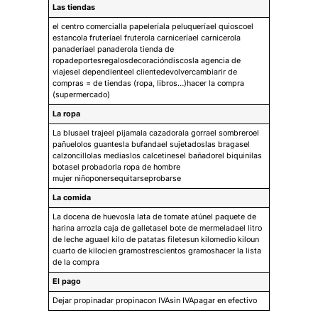
Las tiendas
el centro comercialla papeleríala peluqueríael quioscoel
estancola fruteríael fruterola carniceríael carnicerola
panaderíael panaderola tienda de
ropadeportesregalosdecoracióndiscosla agencia de
viajesel dependienteel clientedevolvercambiarir de
compras = de tiendas (ropa, libros…)hacer la compra
(supermercado)
La ropa
La blusael trajeel pijamala cazadorala gorrael sombreroel
pañuelolos guantesla bufandael sujetadoslas bragasel
calzoncillolas mediaslos calcetinesel bañadorel biquinilas
botasel probadorla ropa de hombre
mujer niñoponersequitarseprobarse
La comida
La docena de huevosla lata de tomate atúnel paquete de
harina arrozla caja de galletasel bote de mermeladael litro
de leche aguael kilo de patatas filetesun kilomedio kiloun
cuarto de kilocien gramostrescientos gramoshacer la lista
de la compra
El pago
Dejar propinadar propinacon IVAsin IVApagar en efectivo